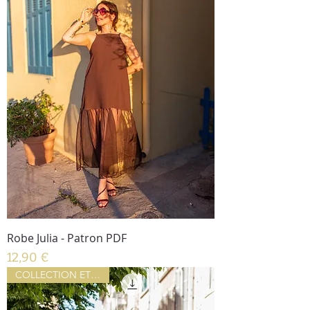
Robe Julia - Patron PDF
Prix
12,90 €
COLLECTION ETE 2026