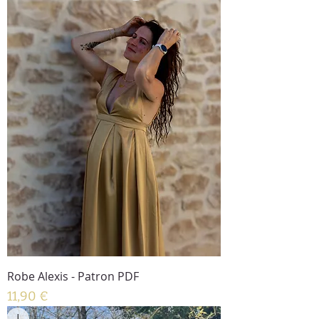
Robe Alexis - Patron PDF
Prix
11,90 €