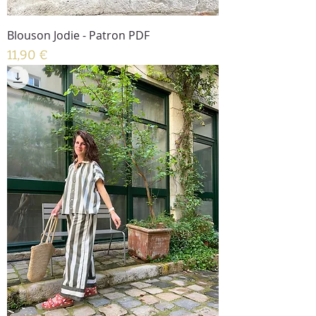
Blouson Jodie - Patron PDF
Prix
11,90 €