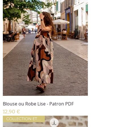
Blouse ou Robe Lise - Patron PDF
Prix
12,90 €
COLLECTION ETE 2026