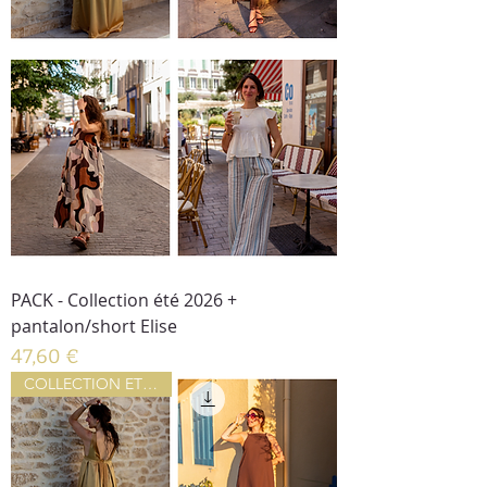
PACK - Collection été 2026 +
pantalon/short Elise
Prix
47,60 €
COLLECTION ETE 2026