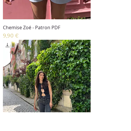
Chemise Zoé - Patron PDF
Prix
9,90 €