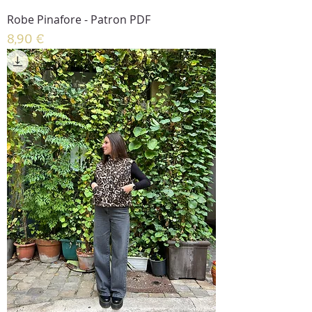
Robe Pinafore - Patron PDF
Prix
8,90 €