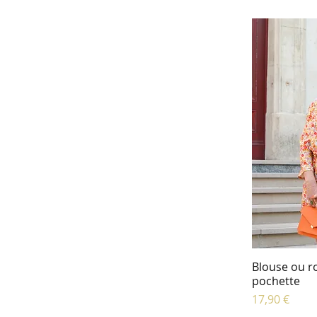
Blouse ou r
pochette
Prix
17,90 €