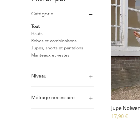
Catégorie
Tout
Hauts
Robes et combinaisons
Jupes, shorts et pantalons
Manteaux et vestes
Niveau
Débutant
Intermédiaire
Métrage nécessaire
Jupe Nolwen
1 m ou moins
Prix
17,90 €
Entre 1 et 2 m
Entre 2 et 3 m
3 m et +