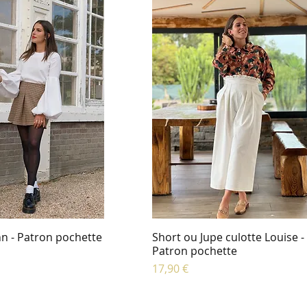
n - Patron pochette
Short ou Jupe culotte Louise -
Patron pochette
Prix
17,90 €