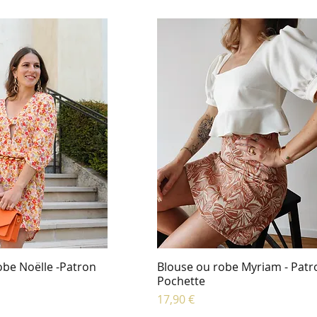
obe Noëlle -Patron
Blouse ou robe Myriam - Patr
Pochette
Prix
17,90 €